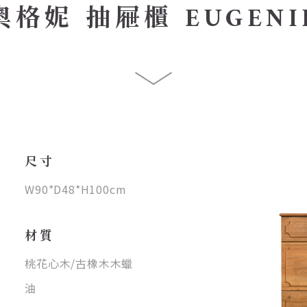
奧格妮 抽屜櫃 EUGENI
尺寸
W90*D48*H100cm
材質
桃花心木/古橡木木蠟
油