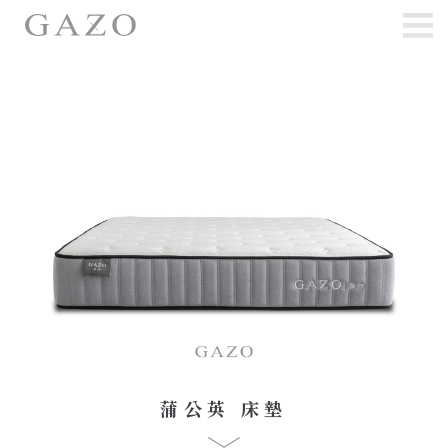
蒲公英 床墊