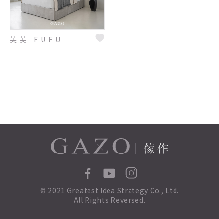
芙芙 FUFU
© 2021 Greatest Idea Strategy Co., Ltd.
All Rights Reversed.