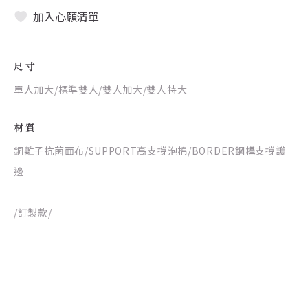
加入心願清單
尺寸
單人加大/標準雙人/雙人加大/雙人特大
材質
銅離子抗菌面布/SUPPORT高支撐泡棉/BORDER鋼構支撐護
邊
/訂製款/