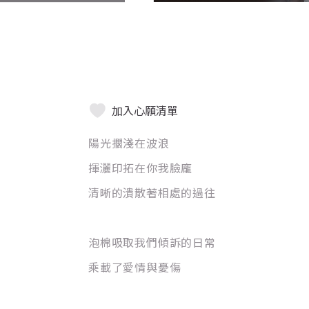
加入心願清單
陽光擱淺在波浪
揮灑印拓在你我臉龐
清晰的潰散著相處的過往
泡棉吸取我們傾訴的日常
乘載了愛情與憂傷