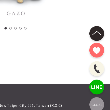
 New Taipei City 221, Taiwan (R.O.C)