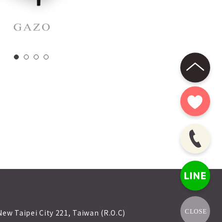
 New Taipei City 221, Taiwan (R.O.C)