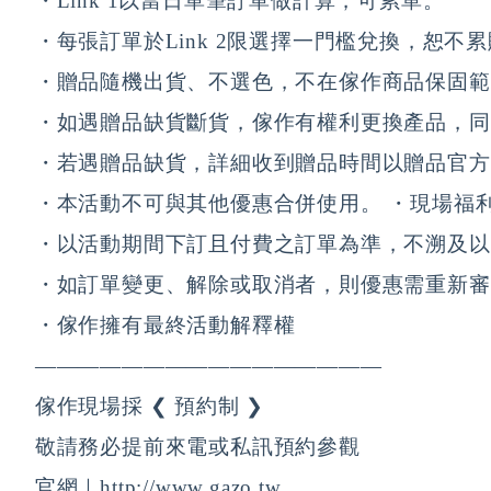
・Link 1以當日單筆訂單做計算，可累單。 
・每張訂單於Link 2限選擇一門檻兌換，恕不累
・贈品隨機出貨、不選色，不在傢作商品保固範
・如遇贈品缺貨斷貨，傢作有權利更換產品，同
・若遇贈品缺貨，詳細收到贈品時間以贈品官方
・本活動不可與其他優惠合併使用。 ・現場福利
・以活動期間下訂且付費之訂單為準，不溯及以
・如訂單變更、解除或取消者，則優惠需重新審
・傢作擁有最終活動解釋權 
———————————————— 
傢作現場採 ❮ 預約制 ❯ 
敬請務必提前來電或私訊預約參觀 
官網｜http://www.gazo.tw 