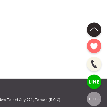
 New Taipei City 221, Taiwan (R.O.C)