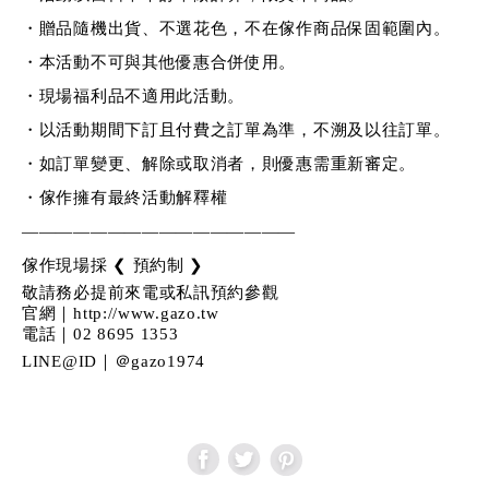
・贈品隨機出貨、不選花色，不在傢作商品保固範圍內。
・本活動不可與其他優惠合併使用。
・現場福利品不適用此活動。
・以活動期間下訂且付費之訂單為準，不溯及以往訂單。
・如訂單變更、解除或取消者，則優惠需重新審定。
・傢作擁有最終活動解釋權
————————————————
傢作現場採
❮
預約制
❯
敬請務必提前來電或私訊預約參觀
官網｜
http://www.gazo.tw
電話｜
02 8695 1353
LINE@ID
｜＠
gazo1974