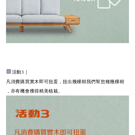
🟥
活動3｜
凡消費購買實木即可扭蛋，扭出幾棵樹我們幫您種幾棵樹
，亦有機會獲得精美植栽。