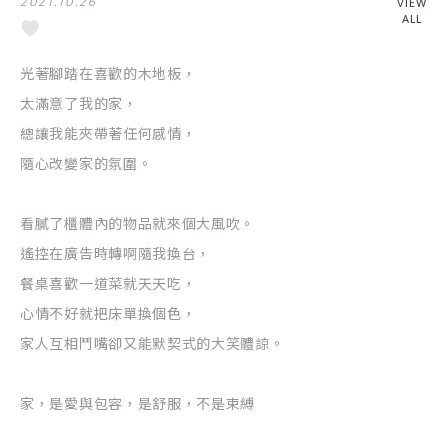
2021.10.26
VIEW
ALL
光著腳踏在喜歡的木地板，
太滿意了我的家，
總讓我能夾帶著任何感情，
隨心改變家的氛圍。
看膩了櫃體內的物品就來個大風吹。
遙控在廣告時轉啊隨我換台，
餐桌喜歡一道菜就天天吃，
心情不好就把床單換個色，
家人互相鬥嘴卻又能默契式的大笑體諒。
家，是愛與包容，是舒服，不是束縛